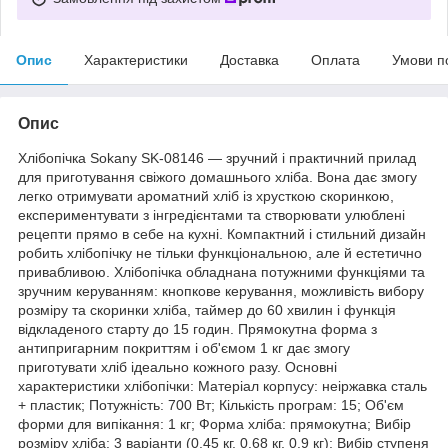
Опис
Характеристики
Доставка
Оплата
Умови п
Опис
Хлібопічка Sokany SK-08146 — зручний і практичний прилад
для приготування свіжого домашнього хліба. Вона дає змогу
легко отримувати ароматний хліб із хрусткою скоринкою,
експериментувати з інгредієнтами та створювати улюблені
рецепти прямо в себе на кухні. Компактний і стильний дизайн
робить хлібопічку не тільки функціональною, але й естетично
привабливою. Хлібопічка обладнана потужними функціями та
зручним керуванням: кнопкове керування, можливість вибору
розміру та скоринки хліба, таймер до 60 хвилин і функція
відкладеного старту до 15 годин. Прямокутна форма з
антипригарним покриттям і об'ємом 1 кг дає змогу
приготувати хліб ідеально кожного разу. Основні
характеристики хлібопічки: Матеріал корпусу: неіржавка сталь
+ пластик; Потужність: 700 Вт; Кількість програм: 15; Об'єм
форми для випікання: 1 кг; Форма хліба: прямокутна; Вибір
розміру хліба: 3 варіанти (0.45 кг, 0.68 кг, 0.9 кг); Вибір ступеня