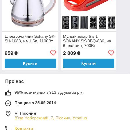
Електрочайник Sokany SK-
Мультипекар 6 в 1
SH-1083, на 1.5л, 1100Вт
SOKANY SK-BBQ-836, на
6 пластин, 700Вт
959
2 809
₴
₴
Купити
Купити
Про нас
96% позитивних з 913 відгуків за рік
Працює з 25.09.2014
м. Пісочин
В'їзд Набережний, 7, Пісочин, Україна
Контакти