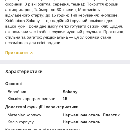
скоринки: 3 рівні (світла, середня, темна); Покриття форми:
антипригарне; Таймер: до 60 хвилин; Можливість
відкладеного старту: до 15 годин; Тип керування: кнопкове.
Хлібопічка Sokany — це надійний і зручний помічник для
вашої кухні. Вона дає змогу легко готувати свіжий хліб щодня,
економлячи час і забезпечуючи чудовий результат. Практична,
стильна та багатофункціональна — ця хлібопічка стане
незамінною для всієї родини.
Приховати
Характеристики
Основні
Виробник
Sokany
Кількість програм випічки
15
Додаткові функції і характеристики
Матеріал корпусу
Нержавіюча сталь, Пластик
Колір корпусу
Нержавіюча сталь
Користувальницькі характеристики