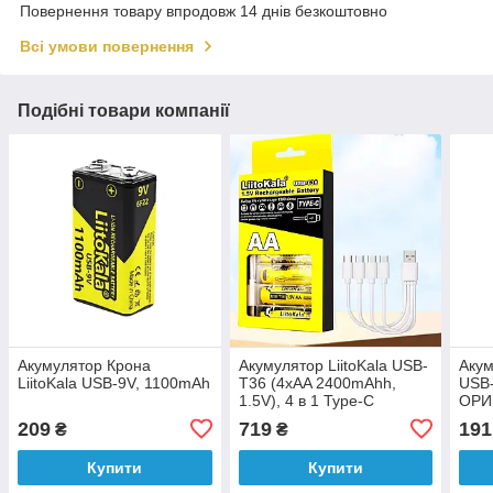
Повернення товару впродовж 14 днів безкоштовно
Всі умови повернення
Подібні товари компанії
Акумулятор Крона
Акумулятор LiitoKala USB-
Акум
LiitoKala USB-9V, 1100mAh
T36 (4xAA 2400mAhh,
USB-
1.5V), 4 в 1 Type-C
ОРИ
209
719
191
₴
₴
Купити
Купити