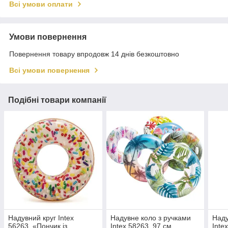
Всі умови оплати
Умови повернення
Повернення товару впродовж 14 днів безкоштовно
Всі умови повернення
Подібні товари компанії
Надувний круг Intex
Надувне коло з ручками
Наду
56263, «Пончик із
Intex 58263, 97 см
Inte