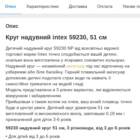
Опис
Характеристики
Доставка
Оплата
Умови п
Опис
Круг надувний intex 59230, 51 см
Дитячий надувний круг 59230 NP від всесвітньо відомої
торгової марки Intex точно сподобається вашій дитині,
оскільки вона виготовлена у яскравих соковитих кольорах.
Надувний круг — незамінний
аксесуар
під час відпочинку на
узбережжі або біля басейну. Гарний плавальний аксесуар
допоможе дитині подолати страх води та навчить її
самостійно триматися на водній гладі.
Модель представлена в 3 різних варіантах, які відрізняються
візерунком і забарвленням.
Прийшовши з таким колом на пляж, ваш юний плавець точно
буде в центрі уваги. Дитячий круг діаметром 51 см
виготовлений із високоякісного вінілу, завтовшки 0,18 мм і
призначений для діток 3-6 років.
59230 надувний круг 51 см, 3 різновиди, від 3 до 6 років
• Для дітей від 3 до 6 років