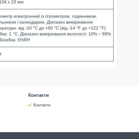
 104 х 23 мм
ометр електронний із гігрометром, годинником,
льником і календарем. Діапазон вимірювання
ратури: від -10 °C до +50 °C (від -14 °F до +122 °F)
бка: 1 °C. Діапазон вимірювання вологості: 10% ~ 99%
Похибка: 5%RH
й
Контакти
Контакти