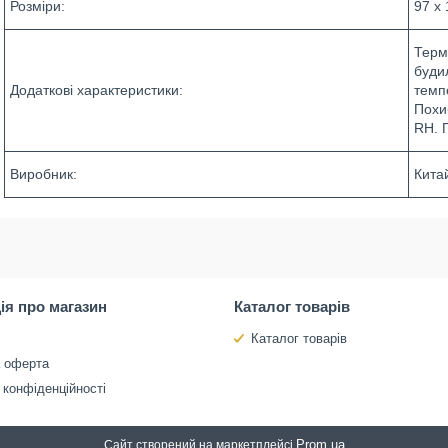
Розміри:
97 х
Терм
буди
Додаткові характеристики:
темпе
Похи
RH. 
Виробник:
Кита
ія про магазин
Каталог товарів
Каталог товарів
а оферта
 конфіденційності
Prom.ua
Сайт створений на маркетплейсі