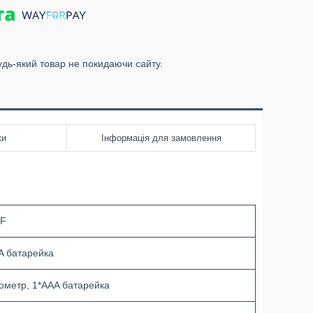
удь-який товар не покидаючи сайту.
ки
Інформація для замовлення
°F
A батарейка
ометр, 1*AAA батарейка