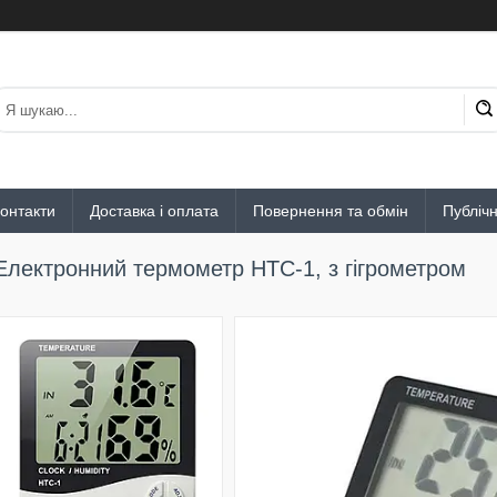
онтакти
Доставка і оплата
Повернення та обмін
Публіч
Електронний термометр HTC-1, з гігрометром