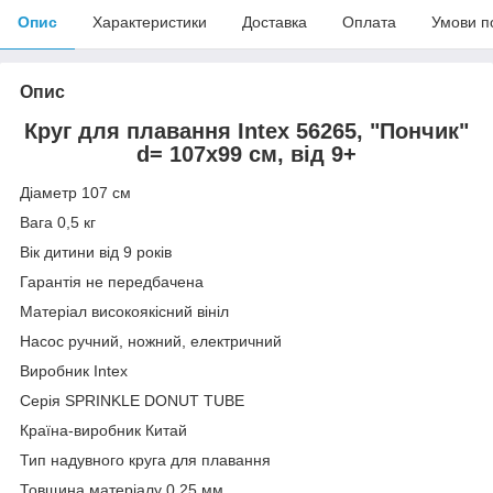
Опис
Характеристики
Доставка
Оплата
Умови п
Опис
Круг для плавання Intex 56265, "Пончик"
d= 107х99 см, від 9+
Діаметр 107 см
Вага 0,5 кг
Вік дитини від 9 років
Гарантія не передбачена
Матеріал високоякісний вініл
Насос ручний, ножний, електричний
Виробник Intex
Серія SPRINKLE DONUT TUBE
Країна-виробник Китай
Тип надувного круга для плавання
Товщина матеріалу 0,25 мм