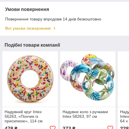
Умови повернення
Повернення товару впродовж 14 днів безкоштовно
Всі умови повернення
Подібні товари компанії
Надувний круг Intex
Надувне коло з ручками
Наду
56263, «Пончик із
Intex 58263, 97 см
Inte
присипкою», 114 см
64 х
478
373
228
₴
₴